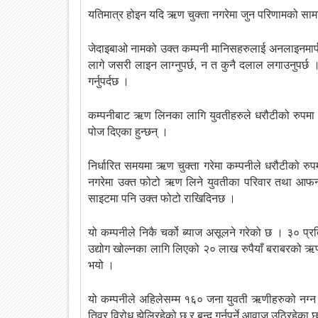
यतिमात्र होइन यदि ऋण चुक्ता नगरेमा जुन परिणामको सामना 
जेदाइबाओ नामको उक्त कम्पनी मानिसहरुलाई अनलाइनमार्
लागे जसरी लाइन लाग्नुपर्छ, न त कुनै दलाल लगाउनुपर
गर्नुपर्दछ ।
कम्पनीबाट ऋण लिनका लागि युवतीहरुले धरौटीको रुपमा आ
पोज दिएका हुन्छन् ।
निर्धारित समयमा ऋण चुक्ता गरेमा कम्पनीले धरौटीको रु
नगरेमा उक्त फोटो ऋण लिने युवतीका परिवार तथा आफन
साइटमा पनि उक्त फोटो राखिदिनछ ।
यो कम्पनीले निकै चर्को ब्याज असूलने गरेको छ । ३० प्
उद्योग खोल्नका लागि लिएको २० लाख रुपैयाँ बराबरको ऋ
भयो ।
यो कम्पनीले अहिलेसम्म १६० जना युवती ऋणीहरुको नग्न
तिव्र विरोध झेलिरहेको छ र बन्द गर्नुपर्ने आवाज उठिरहेका 