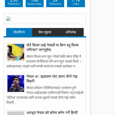
250
10k
2k
1.1k
Followers
Subscribes
Followers
Likes
लोकप्रिय
सेवा सुझाव
अभिलेख
पोर्न फिल्म लाई नेपाली मा किन ब्लु फिल्म
भनिन्छ? जान्नुहोस्
मोशन फिल्म बन्न शुरु गरेको केहि समय देखि नै
बजारमा पोर्नफिल्म पनि बन्न शुरु भएको थियो ।
दर्शकहरुबाट भएको भारी मागकै कारणले यसको कारोबार न...
नेपाल अाइडलमा भाेट हाल्न लैनो गाइ
बिक्री
मोरङ:एपीवान टेलिभिजनबाट प्रसारण हुने
नेपाल आईडलका प्रतिस्पर्धी निशान भट्टराईको
‘भोटिङ’ प्रचारका लागि उनका बुवाले घरको लैनो गाई समेत
विक्री...
अदभूत नेपाल को बारेमा बर्णन गर्ने हिन्दी