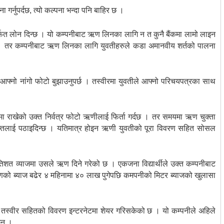
गर्नुपर्दछ, त्यो कल्पना भन्दा पनि बाहिर छ ।
फत लोन दिन्छ । यो कम्पनीबाट ऋण लिनका लागि न त कुनै बैंकमा लामो लाइन
्छ । तर कम्पनीबाट ऋण लिनका लागि युवतीहरुले कडा अमानवीय शर्तको पालना
फ्नो नांगो फोटो बुझाउनुपर्छ । तस्वीरमा युवतीले आफ्नो परिचयपत्रका साथ
पमा राखेको उक्त निर्वत्र फोटो ऋणीलाई फिर्ता गर्दछ । तर समयमा ऋण चुक्ता
्तलाई पठाइदिन्छ । यतिमात्र होइन ऋणी युवतीको पूरा विवरण सहित सोसल
रतिशत व्याजमा उसले ऋण दिने गरेको छ । एकजना विद्यार्थीले उक्त कम्पनीबाट
णको ब्याज बढेर ४ महिनामा ४० लाख पुगेपछि कमपनीको मिटर ब्याजको खुलासा
 तस्वीर सहितको विवरण इन्टरनेटमा शेयर गरिसकेको छ । यो कम्पनीले अहिले
छन् ।