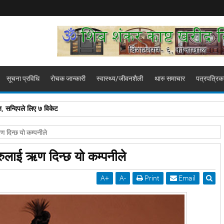
सूचना प्रविधि
रोचक जान्कारी
स्वास्थ्य/जीवनशैली
थारु समाचार
पत्रपत्रिक
, सन्दिपले लिए ७ विकेट
ण दिन्छ यो कम्पनीले
रुलाई ऋण दिन्छ यो कम्पनीले
A
+
A
-
Print
Email