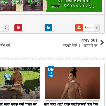
re
Share
0
0
Previous
र्तन गर्न
चटपटे बेचेरै ३० लाखको घर
09
12
2016
ट साबुन बनाएर नयाँ व्यापार सुरु
नांगा फोटा धरौटी राखेर युवतीहरुलाई ऋण दिन्छ
य