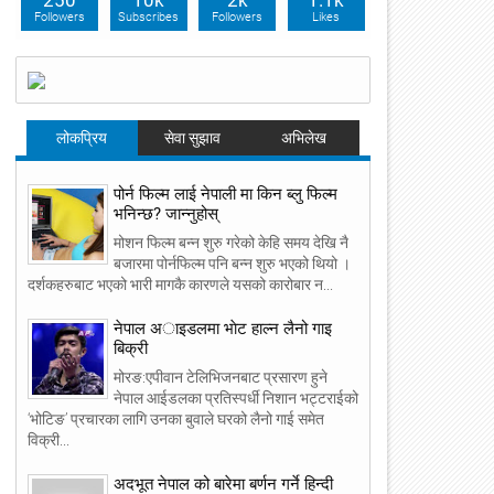
250
10k
2k
1.1k
Followers
Subscribes
Followers
Likes
लोकप्रिय
सेवा सुझाव
अभिलेख
पोर्न फिल्म लाई नेपाली मा किन ब्लु फिल्म
भनिन्छ? जान्नुहोस्
मोशन फिल्म बन्न शुरु गरेको केहि समय देखि नै
बजारमा पोर्नफिल्म पनि बन्न शुरु भएको थियो ।
दर्शकहरुबाट भएको भारी मागकै कारणले यसको कारोबार न...
नेपाल अाइडलमा भाेट हाल्न लैनो गाइ
बिक्री
मोरङ:एपीवान टेलिभिजनबाट प्रसारण हुने
नेपाल आईडलका प्रतिस्पर्धी निशान भट्टराईको
‘भोटिङ’ प्रचारका लागि उनका बुवाले घरको लैनो गाई समेत
विक्री...
अदभूत नेपाल को बारेमा बर्णन गर्ने हिन्दी