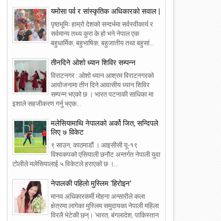
यमोसा पर्व र सांस्कृतिक अधिकारको सवाल |
पृष्ठभूमिः हाम्रो देशको सन्दर्भमा सर्वस्वीकार्य र
सर्वमान्य तथ्य कुरा के हो भने नेपाल एक
बहुधार्मिक, बहुभाषिक, बहुजातीय तथा बहुसां...
तीनदिने ओशो ध्यान शिविर सम्पन्न
विराटनगर : ओशो ध्यान आश्रम विराटनगरको
आयोजनामा तीन दिने आवासीय ध्यान शिविर
सम्पन्न भएको छ । भारत पटनाकी साधिका मा
इशाले सहजीकरण गर्नु भएक...
मलेसियामाथि नेपालको अर्को जित, सन्दिपले
लिए ७ विकेट
07
06
९ साउन, काठमाडौं । आइसीसी यू-१९
विश्वकपको एसियाली छनौट अन्तर्गत नेपाली युवा
10
10
2016
2016
टोलीले मलेसियालाई ५ विकेटले हराएको छ ।...
नेपालकी पहिलो मुस्लिम ‘हिरोइन’
मानव अधिकारकर्मी मोहना अन्सारीले कला
क्षेत्रमा लागेका मुस्लिम समुदायका नेपाली महिला
विरलै भेटेकी छन्। ‘भारत, बंगलादेश, पाकिस्तान
ो बर्षको ५ रोचक वैज्ञानिक आविष्कार
एक पुरुष को १३ पत्नी एकै साथ प्रेगनेन्ट -