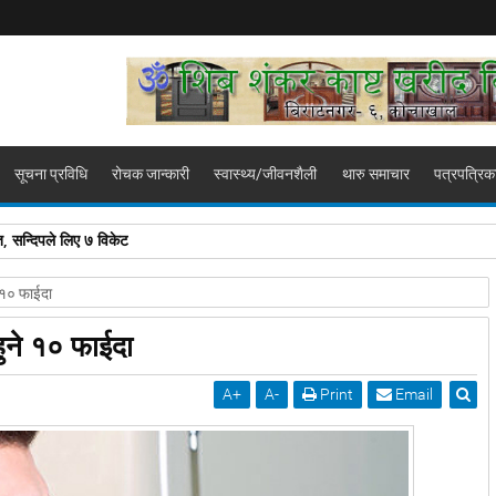
सूचना प्रविधि
रोचक जान्कारी
स्वास्थ्य/जीवनशैली
थारु समाचार
पत्रपत्रिक
, सन्दिपले लिए ७ विकेट
े १० फाईदा
हुने १० फाईदा
A
+
A
-
Print
Email