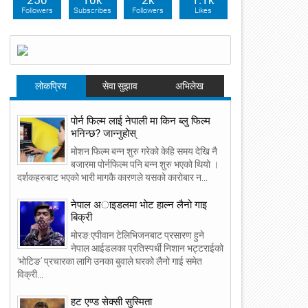
250
10k
2k
1.1k
Followers
Subscribes
Followers
Likes
लोकप्रिय
सेवा सुझाव
अभिलेख
पोर्न फिल्म लाई नेपाली मा किन ब्लु फिल्म
भनिन्छ? जान्नुहोस्
मोशन फिल्म बन्न शुरु गरेको केहि समय देखि नै
बजारमा पोर्नफिल्म पनि बन्न शुरु भएको थियो ।
दर्शकहरुबाट भएको भारी मागकै कारणले यसको कारोबार न...
नेपाल अाइडलमा भाेट हाल्न लैनो गाइ
बिक्री
मोरङ:एपीवान टेलिभिजनबाट प्रसारण हुने
नेपाल आईडलका प्रतिस्पर्धी निशान भट्टराईको
‘भोटिङ’ प्रचारका लागि उनका बुवाले घरको लैनो गाई समेत
विक्री...
हट एण्ड सेक्सी सुस्मिता