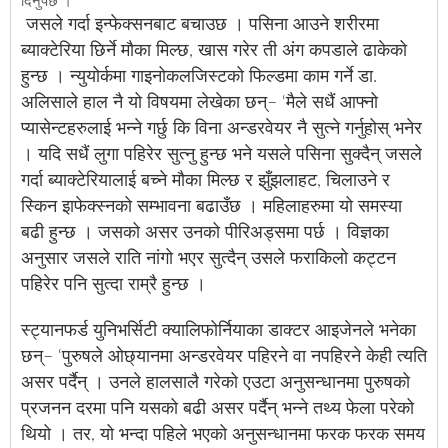
दिनुपर्छ ।
जसले गर्दा इन्फेक्सनबाट बचाउछ । पसिना आउने शरीरमा
ब्याक्टेरिया छिर्ने मौका मिल्छ, खास गरेर ती अंग कपडाले ढाकेको
हुन्छ । न्युयोर्कमा गाइनोकलजिस्टको फिल्डमा काम गर्ने डा.
अलिसाले हाल नै यो विषयमा लेखेका छन्– ‘मैले सधैं आफ्नो
प्यासेन्टहरुलाई भन्ने गर्छु कि विना अन्डरवेयर नै सुत्ने गर्नुहोस् भनेर
। यदि सधैं लुगा पहिरेर सुत्नु हुन्छ भने यसले पसिना सुक्दैन् जसले
गर्दा ब्याक्टेरियालाई बच्ने मौका मिल्छ र झुँझलाहट, चिलाउने र
स्किन इाफेक्स्नको सम्भावना बढाउँछ । महिलाहरुमा यो समस्या
बढी हुन्छ । जसको असर उनको पीरिअड्समा पर्छ । विज्ञका
अनुसार जसले राति नांगो भएर सुत्दैन् उसले फराकिलो कट्टन
पहिरेर पनि सुत्दा राम्रै हुन्छ ।
स्ट्यानफर्ड युनिभर्सिटी क्यालिफोर्नियाका डाक्टर आइजेनले भनेका
छन्– ‘पुरुषले ओछ्यानमा अन्डरवेयर पहिरने वा नपहिरने केही त्यति
असर पर्दैन् । उनले हालसालै गरेको एउटा अनुसन्धानमा पुरुषको
प्रजनन दरमा पनि यसको बढी असर पर्दैन् भन्ने तथ्य फेला परेको
थियो । तर, यो भन्दा पहिले भएको अनुसन्धानमा फरक फरक समय