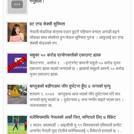
गर्नुहोला।
हट एण्ड सेक्सी सुस्मिता
नेपाली मोडलिङ क्षेत्रमा एउटा छुट्टै पहिचान बनाएर अगाडी बढ्ने
सोचका साथ संघर्षरत हुन मोडल सुस्मिता गुरुङ । आफुलाई हट एण्ड
सेक्सी मोडलको रुप...
याहुका ५० करोड प्रयोगकर्ताको एकाउण्ट ह्याक
बिराटनगर , असोज ९ –इन्टरनेट कम्पनी याहुले ५० करोड युजर
एकाउण्ट ह्याक भएको जनाएको छ । ह्याकर्स समूहले आफ्नो ५० करोड
युजर एकाउण्ट ह्याक...
बाग्लुङको बडीगाडमा जीप दुर्घटना हुँदा ४ जनाको मृत्यु
श्रावण ९, २०७४ बाग्लुङमा आज भएको जीप दुर्घटनामा परि चार
जनाको मृत्यु भएको छ । दुर्घटनामा ६ जना गम्भीर घाइते भएका छन् ।
जलजलाबाट ख...
मलेसियामाथि नेपालको अर्को जित, सन्दिपले लिए ७ विकेट
९ साउन, काठमाडौं । आइसीसी यू-१९ विश्वकपको एसियाली छनौट
अन्तर्गत नेपाली युवा टोलीले मलेसियालाई ५ विकेटले हराएको छ ।...